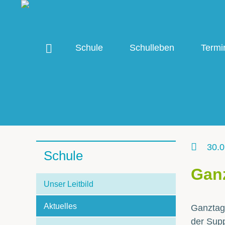
Schule
Schulleben
Termi
30.0
Schule
Ganz
Unser Leitbild
Aktuelles
Ganztags
der Sup