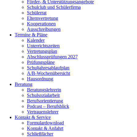
Förder- & Unterstützungsangebote
Schulclub und Schülerfirma
Schülerrat
Elternvertretung
Kooperationen
Ausschreibungen
Termine & Pläne
Kalender
Unterrichtszeiten
Vertretungsplan
Abschlussprüfungen 2027
Prüfungspläne
Schuljahresablaufplan
A/B-Wochenübersicht
Hausordnung
Beratung
Beratungslehrerin
Schulsozialarbeit
Berufsorientierung
Podcast – Berufsblick
Vertrauenslehrer
Kontakt & Service
Formulardownload
Kontakt & Anfahrt
Schließfächer