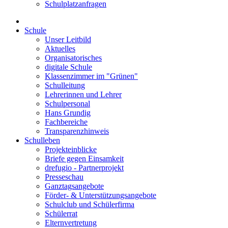
Schulplatzanfragen
Schule
Unser Leitbild
Aktuelles
Organisatorisches
digitale Schule
Klassenzimmer im "Grünen"
Schulleitung
Lehrerinnen und Lehrer
Schulpersonal
Hans Grundig
Fachbereiche
Transparenzhinweis
Schulleben
Projekteinblicke
Briefe gegen Einsamkeit
drefugio - Partnerprojekt
Presseschau
Ganztagsangebote
Förder- & Unterstützungsangebote
Schulclub und Schülerfirma
Schülerrat
Elternvertretung