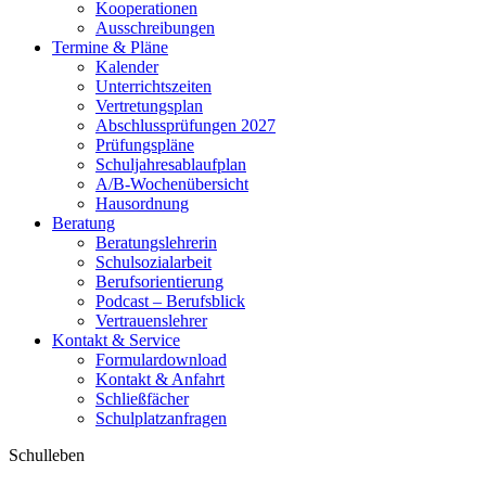
Kooperationen
Ausschreibungen
Termine & Pläne
Kalender
Unterrichtszeiten
Vertretungsplan
Abschlussprüfungen 2027
Prüfungspläne
Schuljahresablaufplan
A/B-Wochenübersicht
Hausordnung
Beratung
Beratungslehrerin
Schulsozialarbeit
Berufsorientierung
Podcast – Berufsblick
Vertrauenslehrer
Kontakt & Service
Formulardownload
Kontakt & Anfahrt
Schließfächer
Schulplatzanfragen
Schulleben