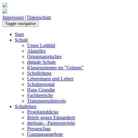
Impressum
|
Datenschutz
Toggle navigation
Start
Schule
Unser Leitbild
Aktuelles
Organisatorisches
digitale Schule
Klassenzimmer im "Grünen"
Schulleitung
Lehrerinnen und Lehrer
Schulpersonal
Hans Grundig
Fachbereiche
Transparenzhinweis
Schulleben
Projekteinblicke
Briefe gegen Einsamkeit
drefugio - Partnerprojekt
Presseschau
Ganztagsangebote