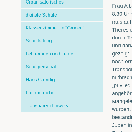
Organisatorisches
Frau Al
8.30 Uhr
digitale Schule
raus auf
Klassenzimmer im "Grünen"
Theresie
durch Te
Schulleitung
und dana
gezeigt 
Lehrerinnen und Lehrer
noch erh
Schulpersonal
Transpor
mitbrac
Hans Grundig
„privile
Fachbereiche
angehört
Mangeler
Transparenzhinweis
wurden. 
bestande
Juden i