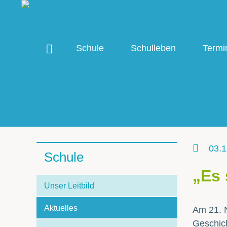
Schule
Schulleben
Termi
03.1
Schule
„Es 
Unser Leitbild
Aktuelles
Am 21. 
Geschic