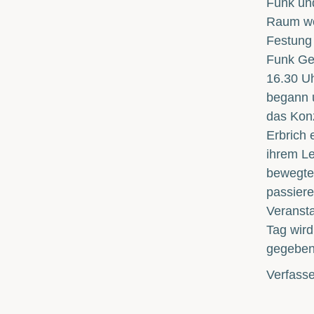
Funk und
Raum wo 
Festung 
Funk Ge
16.30 Uh
begann u
das Konz
Erbrich 
ihrem Le
bewegte 
passiere
Veransta
Tag wird
gegeben
Verfass