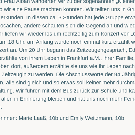
 Frau Alban wanderten wir zu der sogenannten „Kleine
wir eine Pause machten konnten. Wir teilten uns in Grup
erkunden. In diesen ca. 3 Stunden hat jede Gruppe etw
ocachen, andere schauten sich die Gegend an und wied
r liefen wir wieder los um rechtzeitig zum Konzert von
m 18 Uhr, am Anfang wurde noch einmal kurz erzählt was
ert an. Um 20 Uhr begann das Zeitzeugengespräch, Edi
erzählte von ihrem Leben in Frankfurt a.M., ihrer Famili
ben dort, außerdem erzählte sie uns wie ihr Leben nach 
Zeitzeugin zu werden. Die Abschlussworte der 94-Jährig
n, alle sind gleich und so etwas soll keiner mehr durc
ltung. Wir fuhren mit dem Bus zurück zur Schule und k
 allen in Erinnerung bleiben und hat uns noch mehr F
.
erinnen: Marie Laaß, 10b und Emily Weitzmann, 10b