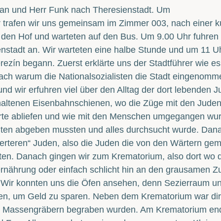
ban und Herr Funk nach Theresienstadt. Um
 trafen wir uns gemeinsam im Zimmer 003, nach einer k
 den Hof und warteten auf den Bus. Um 9.00 Uhr fuhren 
nstadt an. Wir warteten eine halbe Stunde und um 11 U
rezín begann. Zuerst erklärte uns der Stadtführer wie 
ch warum die Nationalsozialisten die Stadt eingenomme
und wir erfuhren viel über den Alltag der dort lebenden
altenen Eisenbahnschienen, wo die Züge mit den Juden
te abliefen und wie mit den Menschen umgegangen wurde,
hten abgeben mussten und alles durchsucht wurde. Dana
gierteren“ Juden, also die Juden die von den Wärtern g
en. Danach gingen wir zum Krematorium, also dort wo di
nährung oder einfach schlicht hin an den grausamen Zu
Wir konnten uns die Öfen ansehen, denn Sezierraum und
n, um Geld zu sparen. Neben dem Krematorium war dire
n Massengräbern begraben wurden. Am Krematorium en