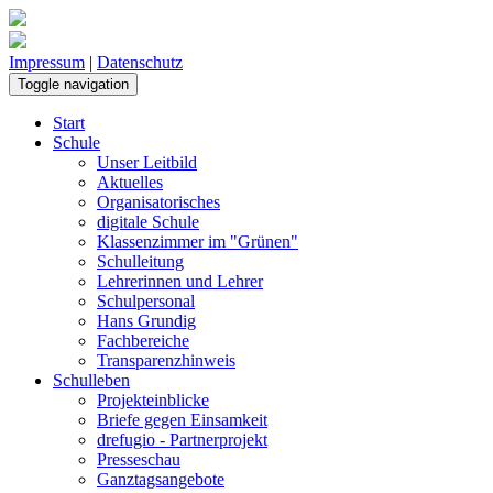
Impressum
|
Datenschutz
Toggle navigation
Start
Schule
Unser Leitbild
Aktuelles
Organisatorisches
digitale Schule
Klassenzimmer im "Grünen"
Schulleitung
Lehrerinnen und Lehrer
Schulpersonal
Hans Grundig
Fachbereiche
Transparenzhinweis
Schulleben
Projekteinblicke
Briefe gegen Einsamkeit
drefugio - Partnerprojekt
Presseschau
Ganztagsangebote