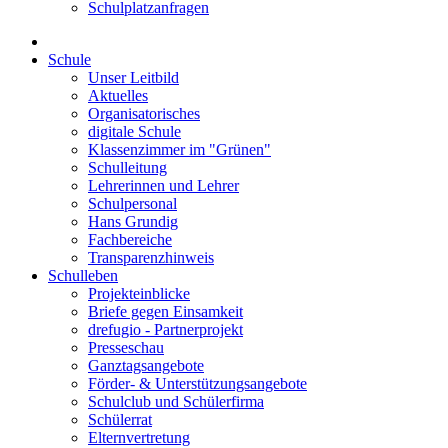
Schulplatzanfragen
Schule
Unser Leitbild
Aktuelles
Organisatorisches
digitale Schule
Klassenzimmer im "Grünen"
Schulleitung
Lehrerinnen und Lehrer
Schulpersonal
Hans Grundig
Fachbereiche
Transparenzhinweis
Schulleben
Projekteinblicke
Briefe gegen Einsamkeit
drefugio - Partnerprojekt
Presseschau
Ganztagsangebote
Förder- & Unterstützungsangebote
Schulclub und Schülerfirma
Schülerrat
Elternvertretung