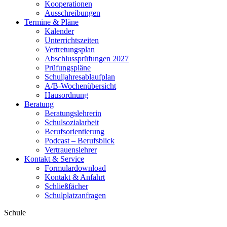
Kooperationen
Ausschreibungen
Termine & Pläne
Kalender
Unterrichtszeiten
Vertretungsplan
Abschlussprüfungen 2027
Prüfungspläne
Schuljahresablaufplan
A/B-Wochenübersicht
Hausordnung
Beratung
Beratungslehrerin
Schulsozialarbeit
Berufsorientierung
Podcast – Berufsblick
Vertrauenslehrer
Kontakt & Service
Formulardownload
Kontakt & Anfahrt
Schließfächer
Schulplatzanfragen
Schule