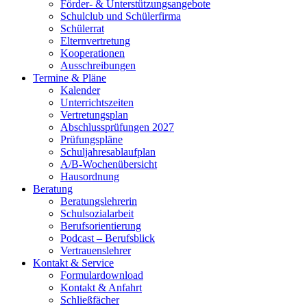
Förder- & Unterstützungsangebote
Schulclub und Schülerfirma
Schülerrat
Elternvertretung
Kooperationen
Ausschreibungen
Termine & Pläne
Kalender
Unterrichtszeiten
Vertretungsplan
Abschlussprüfungen 2027
Prüfungspläne
Schuljahresablaufplan
A/B-Wochenübersicht
Hausordnung
Beratung
Beratungslehrerin
Schulsozialarbeit
Berufsorientierung
Podcast – Berufsblick
Vertrauenslehrer
Kontakt & Service
Formulardownload
Kontakt & Anfahrt
Schließfächer