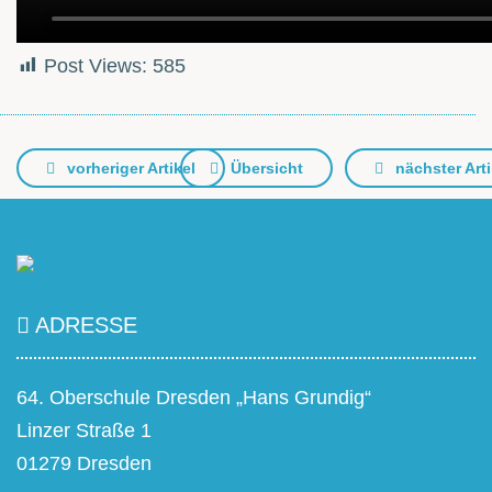
Post Views:
585
vorheriger Artikel
Übersicht
nächster Arti
ADRESSE
64. Oberschule Dresden „Hans Grundig“
Linzer Straße 1
01279 Dresden