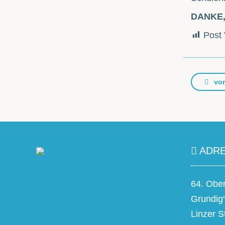
DANKE, 
Post 
vor
ADRE
64. Obe
Grundig
Linzer S