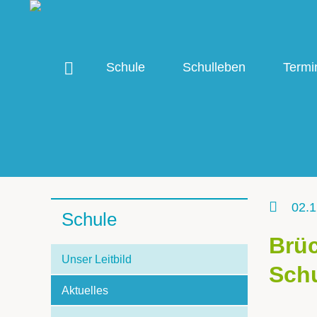
Schule
Schulleben
Termi
02.1
Schule
Brüc
Unser Leitbild
Schu
Aktuelles