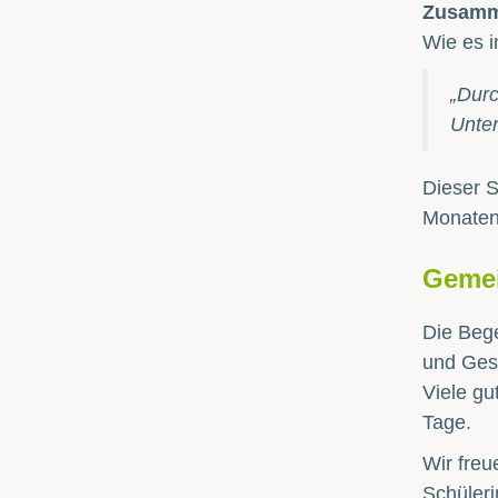
Zusamm
Wie es 
„Durc
Unter
Dieser S
Monaten 
Gemei
Die Bege
und Gesc
Viele gu
Tage.
Wir freu
Schüleri