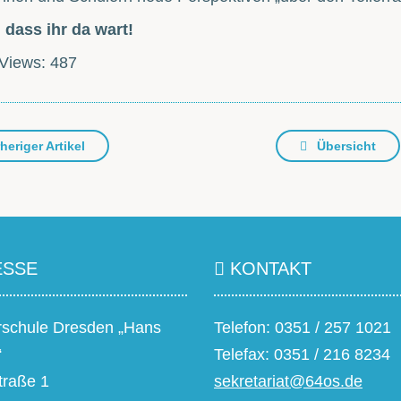
dass ihr da wart!
Views:
487
heriger Artikel
Übersicht
SSE
KONTAKT
rschule Dresden „Hans
Telefon: 0351 / 257 1021
“
Telefax: 0351 / 216 8234
traße 1
sekretariat@64os.de