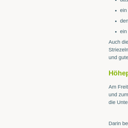
ein
den
ein
Auch di
Striezel
und gut
Höhep
Am Freit
und zum 
die Unt
Darin be