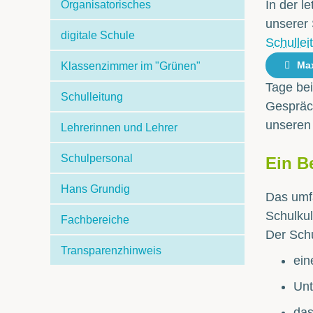
In der l
Organisatorisches
unserer
digitale Schule
Schullei
Max
Klassenzimmer im "Grünen"
Tage bei
Schulleitung
Gespräch
unseren
Lehrerinnen und Lehrer
Schulpersonal
Ein B
Hans Grundig
Das umfa
Schulkul
Fachbereiche
Der Schu
Transparenzhinweis
ein
Unt
das