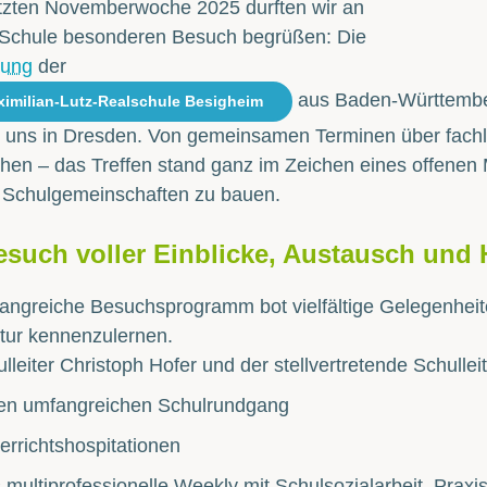
etzten Novemberwoche 2025 durften wir an
 Schule besonderen Besuch begrüßen: Die
tung
der
aus Baden-Württemberg
imilian-Lutz-Realschule Besigheim
 uns in Dresden. Von gemeinsamen Terminen über fachli
en – das Treffen stand ganz im Zeichen eines offenen 
 Schulgemeinschaften zu bauen.
esuch voller Einblicke, Austausch und H
ngreiche Besuchsprogramm bot vielfältige Gelegenheit
tur kennenzulernen.
lleiter Christoph Hofer und der stellvertretende Schulleit
en umfangreichen Schulrundgang
errichtshospitationen
 multiprofessionelle Weekly mit Schulsozialarbeit, Prax