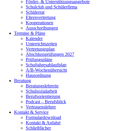
Förder- & Unterstützungsangebote
Schulclub und Schülerfirma
Schülerrat
Elternvertretung
Kooperationen
Ausschreibungen
Termine & Pläne
Kalender
Unterrichtszeiten
Vertretungsplan
Abschlussprüfungen 2027
Prüfungspläne
Schuljahresablaufplan
A/B-Wochenübersicht
Hausordnung
Beratung
Beratungslehrerin
Schulsozialarbeit
Berufsorientierung
Podcast – Berufsblick
Vertrauenslehrer
Kontakt & Service
Formulardownload
Kontakt & Anfahrt
Schließfächer