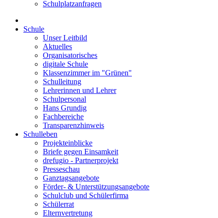
Schulplatzanfragen
Schule
Unser Leitbild
Aktuelles
Organisatorisches
digitale Schule
Klassenzimmer im "Grünen"
Schulleitung
Lehrerinnen und Lehrer
Schulpersonal
Hans Grundig
Fachbereiche
Transparenzhinweis
Schulleben
Projekteinblicke
Briefe gegen Einsamkeit
drefugio - Partnerprojekt
Presseschau
Ganztagsangebote
Förder- & Unterstützungsangebote
Schulclub und Schülerfirma
Schülerrat
Elternvertretung