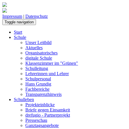
Impressum
|
Datenschutz
Toggle navigation
Start
Schule
Unser Leitbild
Aktuelles
Organisatorisches
digitale Schule
Klassenzimmer im "Grünen"
Schulleitung
Lehrerinnen und Lehrer
Schulpersonal
Hans Grundig
Fachbereiche
Transparenzhinweis
Schulleben
Projekteinblicke
Briefe gegen Einsamkeit
drefugio - Partnerprojekt
Presseschau
Ganztagsangebote