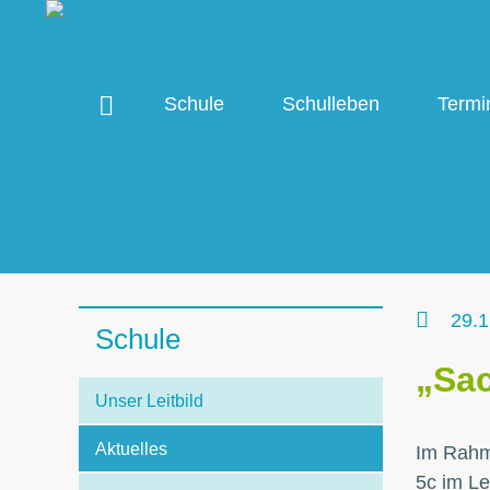
Schule
Schulleben
Termi
29.1
Schule
„Sac
Unser Leitbild
Aktuelles
Im Rahme
5c im L