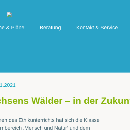
ne & Pläne
Beratung
Kontakt & Service
1.2021
hsens Wälder – in der Zukunf
n des Ethikunterrichts hat sich die Klasse
ernbereich ‚Mensch und Natur‘ und dem