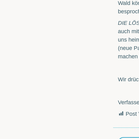
Wald kön
besproc
DIE LÖ
auch mit
uns heim
(neue Pa
machen 
Wir drü
Verfasse
Post 