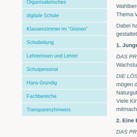
Organisatorisches
Wahlber
Thema W
digitale Schule
Dabei ha
Klassenzimmer im "Grünen"
gestalte
Schulleitung
1. Jung
Lehrerinnen und Lehrer
DAS PR
Wachstum
Schulpersonal
DIE LÖ
Hans Grundig
mögen de
Naturgut
Fachbereiche
Viele Ki
mitmach
Transparenzhinweis
2. Eine
DAS PR