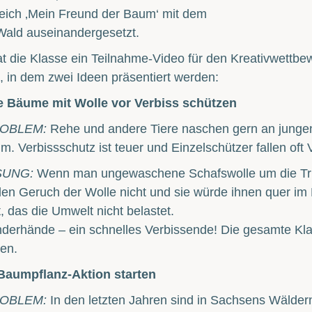
eich ‚Mein Freund der Baum‘ mit dem
ald auseinandergesetzt.
t die Klasse ein Teilnahme-Video für den Kreativwettbe
t, in dem zwei Ideen präsentiert werden:
e Bäume mit Wolle vor Verbiss schützen
OBLEM:
Rehe und andere Tiere naschen gern an jungen
. Verbissschutz ist teuer und Einzelschützer fallen oft
SUNG:
Wenn man ungewaschene Schafswolle um die Trieb
n Geruch der Wolle nicht und sie würde ihnen quer im 
, das die Umwelt nicht belastet.
nderhände – ein schnelles Verbissende! Die gesamte Kla
en.
 Baumpflanz-Aktion starten
OBLEM:
In den letzten Jahren sind in Sachsens Wäldern