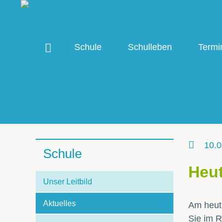
Schule
Schulleben
Termi
10.0
Schule
Heut
Unser Leitbild
Aktuelles
Am heut
Sie im R